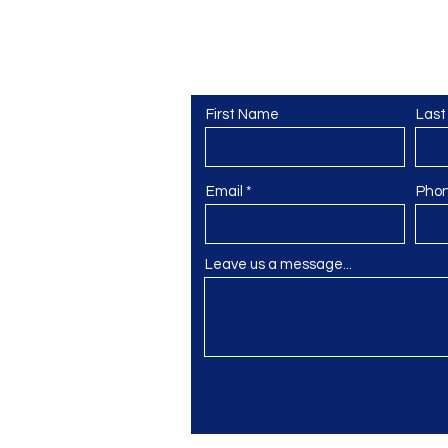
Contact Us
リブレ
リック、学習
First Name
Las
島11
om
Email
Pho
Leave us a message...