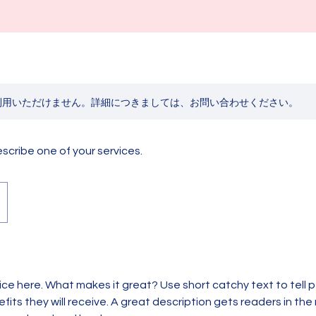
利用いただけません。詳細につきましては、お問い合わせください。
escribe one of your services.
ice here. What makes it great? Use short catchy text to tell
efits they will receive. A great description gets readers in t