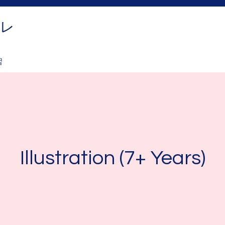
ブレ
習
Illustration (7+ Years)