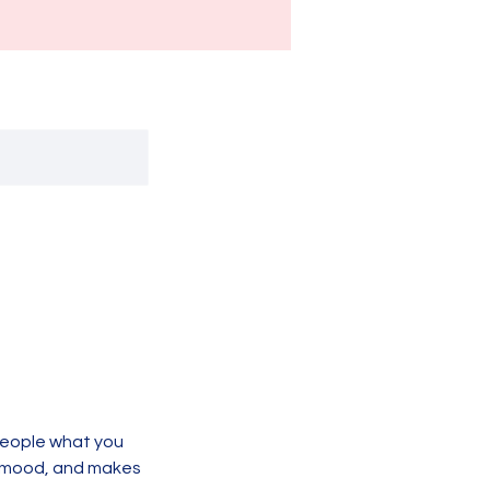
 people what you
he mood, and makes