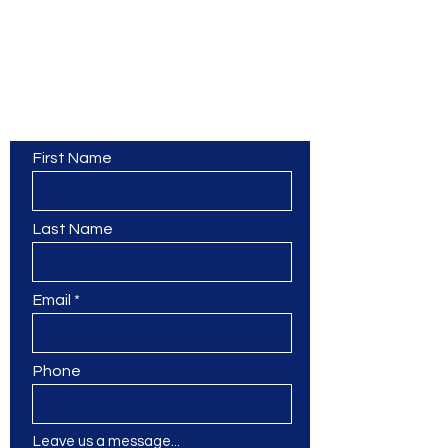
Contact Us
First Name
Last Name
Email
Phone
Leave us a message...